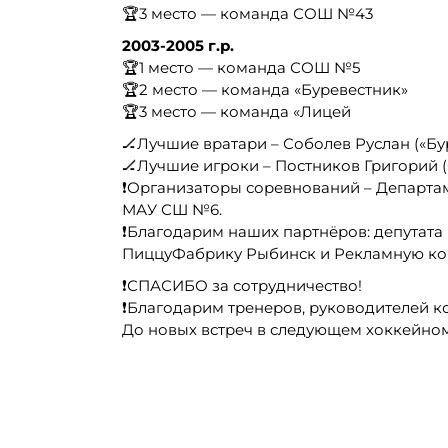
🏆3 место — команда СОШ №43
2003-2005 г.р.
🏆1 место — команда СОШ №5
🏆2 место — команда «Буревестник»
🏆3 место — команда «Лицей
🏒Лучшие вратари – Соболев Руслан («Бу
🏒Лучшие игроки – Постников Григорий
❗Организаторы соревнований – Департам
МАУ СШ №6.
❗Благодарим наших партнёров: депутата
ПиццуФабрику Рыбинск и Рекламную ком
❗СПАСИБО за сотрудничество!
❗Благодарим тренеров, руководителей к
До новых встреч в следующем хоккейном