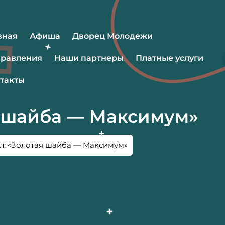
вная
Афиша
Дворец Молодежи
равления
Наши партнеры
Платные услуги
такты
я шайба — Максимум»
л: «Золотая шайба — Максимум»