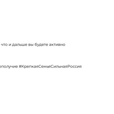
 что и дальше вы будете активно
получие #КрепкаяСемьяСильнаяРоссия