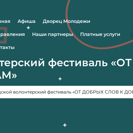
вная
Афиша
Дворец Молодежи
равления
Наши партнеры
Платные услуги
такты
нтерский фестиваль «
АМ»
дской волонтерский фестиваль «ОТ ДОБРЫХ СЛОВ К 