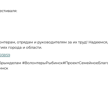
естиваля:
нтерам, отрядам и руководителям за их труд! Надеемся,
иях города и области.
893859
брымделам #ВолонтерыРыбинск#ПроектСемейноеБлаго
инск