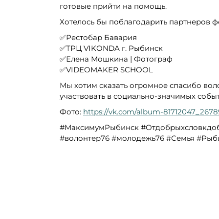
готовые прийти на помощь.
Хотелось бы поблагодарить партнеров ф
✅Рестобар Бавария
✅ТРЦ VIKONDA г. Рыбинск
✅Елена Мошкина | Фотограф
✅VIDEOMAKER SCHOOL
Мы хотим сказать огромное спасибо воло
участвовать в социально-значимых событ
Фото:
https://vk.com/album-81712047_267
#МаксимумРыбинск #Отдобрыхсловкдо
#волонтер76 #молодежь76 #Семья #Рыб