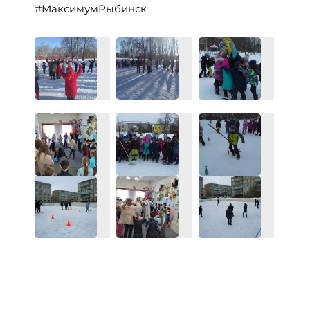
#МаксимумРыбинск