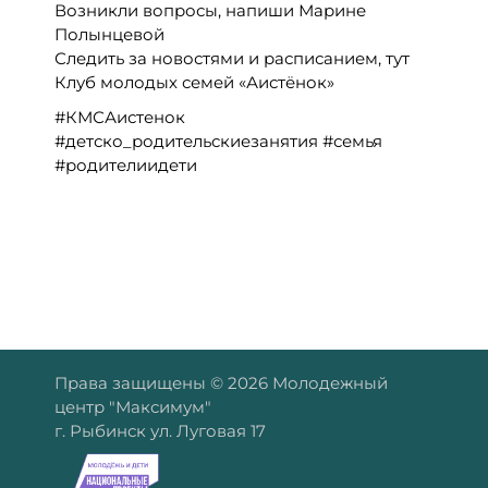
Возникли вопросы, напиши Марине
Полынцевой
Следить за новостями и расписанием, тут
Клуб молодых семей «Аистёнок»
#КМСАистенок
#детско_родительскиезанятия #семья
#родителиидети
Права защищены © 2026 Молодежный
центр "Максимум"
г. Рыбинск ул. Луговая 17