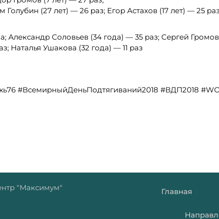
 Голубин (27 лет) — 26 раз; Егор Астахов (17 лет) — 25 ра
за; Александр Соловьев (34 года) — 35 раз; Сергей Громов 
аз; Наталья Ушакова (32 года) — 11 раз
жь76 #ВсемирныйДеньПодтягиваний2018 #ВДП2018 #W
нтр "Максимум"
Главная
Направл