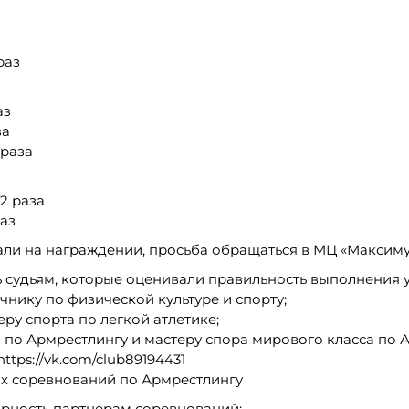
раз
аз
за
 раза
 2 раза
раз
али на награждении, просьба обращаться в МЦ «Максиму
 судьям, которые оценивали правильность выполнения 
чнику по физической культуре и спорту;
ру спорта по легкой атлетике;
 по Армрестлингу и мастеру спора мирового класса по А
tps://vk.com/club89194431
ых соревнований по Армрестлингу
рность партнерам соревнований: