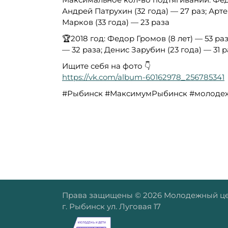
Андрей Патрухин (32 года) — 27 раз; Артем
Марков (33 года) — 23 раза
🏆2018 год: Федор Громов (8 лет) — 53 ра
— 32 раза; Денис Зарубин (23 года) — 31 р
Ищите себя на фото 👇
https://vk.com/album-60162978_256785341
#Рыбинск #МаксимумРыбинск #молоде
Права защищены © 2026 Молодежный це
г. Рыбинск ул. Луговая 17