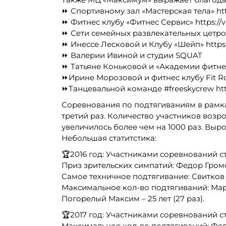
⏩ Спортивному зал «Мастерская тела» htt
⏩ Фитнес клубу «Фитнес Сервис» https://v
⏩ Сети семейных развлекательных цетров 
⏩ Инессе Лесковой и Клубу «Шейп» https:
⏩ Валерии Ивиной и студии SQUAT
⏩ Татьяне Коньковой и «Академии фитнеса
⏩Ирине Морозовой и фитнес клубу Fit 
⏩Танцевальной команде #freeskycrew http
Соревнования по подтягиваниям в рамк
третий раз. Количество участников воз
увеличилось более чем на 1000 раз. Выр
Небольшая статитстика:
🏆2016 год: Участниками соревнований с
Приз зрительских симпатий: Федор Громов 
Самое техничное подтягивание: Свитков М
Максимальное кол-во подтягиваний: Марко
Погорелый Максим – 25 лет (27 раз).
🏆2017 год: Участниками соревнований с
Максимальное кол-во подтягиваний: Федо