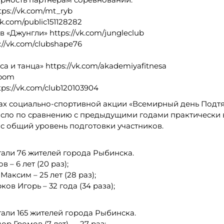
ps://vk.com/mt_ryb
k.com/public151128282
«Джунгли» https://vk.com/jungleclub
//vk.com/clubshape76
 и танца» https://vk.com/akademiyafitnesa
Room
s://vk.com/club120103904
ах социально-спортивной акции «Всемирный день Подтя
росло по сравнению с предыдущими годами практически 
ос общий уровень подготовки участников.
тали 76 жителей города Рыбинска.
– 6 лет (20 раз);
аксим – 25 лет (28 раз);
в Игорь – 32 года (34 раза);
тали 165 жителей города Рыбинска.
р Громов (7 лет) — 27 раз;