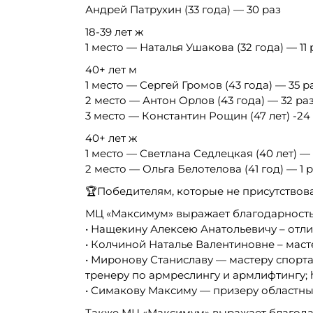
Андрей Патрухин (33 года) — 30 раз
18-39 лет ж
1 место — Наталья Ушакова (32 года) — 11 
40+ лет м
1 место — Сергей Громов (43 года) — 35 р
2 место — Антон Орлов (43 года) — 32 ра
3 место — Константин Рощин (47 лет) -24
40+ лет ж
1 место — Светлана Седлецкая (40 лет) —
2 место — Ольга Белотелова (41 год) — 1 
🏆Победителям, которые не присутствов
МЦ «Максимум» выражает благодарность
• Нащекину Алексею Анатольевичу – отли
• Колчиной Наталье Валентиновне – масте
• Миронову Станиславу — мастеру спорта
тренеру по армреслингу и армлифтингу; ht
• Симакову Максиму — призеру областн
Также МЦ «Максимум» выражает благода