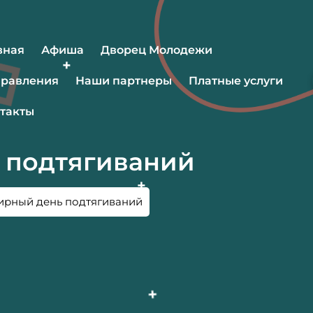
вная
Афиша
Дворец Молодежи
равления
Наши партнеры
Платные услуги
такты
 подтягиваний
ирный день подтягиваний