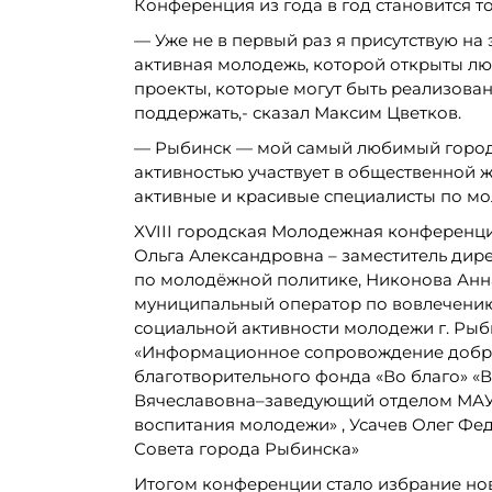
Конференция из года в год становится т
— Уже не в первый раз я присутствую на
активная молодежь, которой открыты лю
проекты, которые могут быть реализова
поддержать,- сказал Максим Цветков.
— Рыбинск — мой самый любимый город 
активностью участвует в общественной ж
активные и красивые специалисты по мо
XVIII городская Молодежная конференци
Ольга Александровна – заместитель дир
по молодёжной политике, Никонова Анн
муниципальный оператор по вовлечению
социальной активности молодежи г. Рыби
«Информационное сопровождение добров
благотворительного фонда «Во благо» «
Вячеславовна–заведующий отделом МАУ 
воспитания молодежи» , Усачев Олег Ф
Совета города Рыбинска»
Итогом конференции стало избрание нов