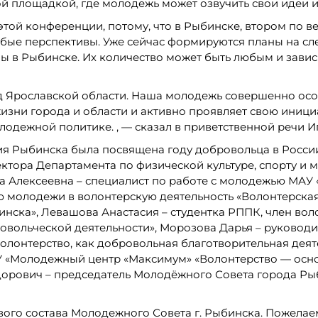
ой площадкой, где молодежь может озвучить свои идеи и 
 этой конференции, потому, что в Рыбинске, втором по в
бые перспективы. Уже сейчас формируются планы на сл
ны в Рыбинске. Их количество может быть любым и завис
Ярославской области. Наша молодежь совершенно осо
изни города и области и активно проявляет свою инициа
лодежной политике. , — сказал в приветственной речи 
я Рыбинска была посвящена году добровольца в России
ектора Департамента по физической культуре, спорту и 
а Алексеевна – специалист по работе с молодежью МАУ
 молодежи в волонтерскую деятельность «Волонтерская
нска», Левашова Анастасия – студентка РППК, член вол
ольческой деятельности», Морозова Дарья – руководи
Волонтерство, как добровольная благотворительная деят
«Молодежный центр «Максимум» «Волонтерство — осно
едорович – председатель Молодёжного Совета города Р
ого состава Молодежного Совета г. Рыбинска. Пожелае