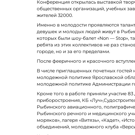
Конференция открылась выставкой твор
общественных организаций, учебных завед
жителей 32000.
Именно в молодости проявляются талант
девушек и молодых людей живут в Рыбинс
которых были шоу-балет «Non — Stop», т
ребята из этих коллективов не раз стан
городе, но и за его пределами.
После фееричного и красочного вступле
В числе приглашенных почетных гостей н
молодежной политике Ярославской облас
молодежной политике Администрации го
Кроме того в работе приняли участие 83
приборостроения, КБ «Луч»,Судостроите
Рыбинского авиационного, полиграфиче
Рыбинского речного и медицинского учи
моряков», лагеря «Витязь», «Кадет», «И
объединений, молодежного клуба «Верс