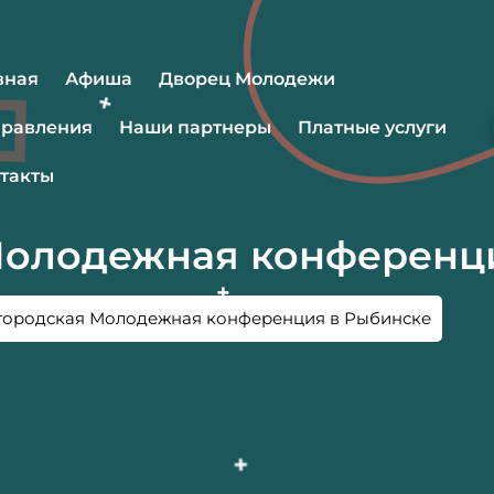
вная
Афиша
Дворец Молодежи
равления
Наши партнеры
Платные услуги
такты
 Молодежная конференц
I городская Молодежная конференция в Рыбинске