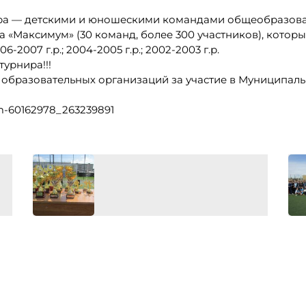
ира — детскими и юношескими командами общеобразова
 «Максимум» (30 команд, более 300 участников), которы
6-2007 г.р.; 2004-2005 г.р.; 2002-2003 г.р.
урнира!!!
 образовательных организаций за участие в Муниципал
um-60162978_263239891