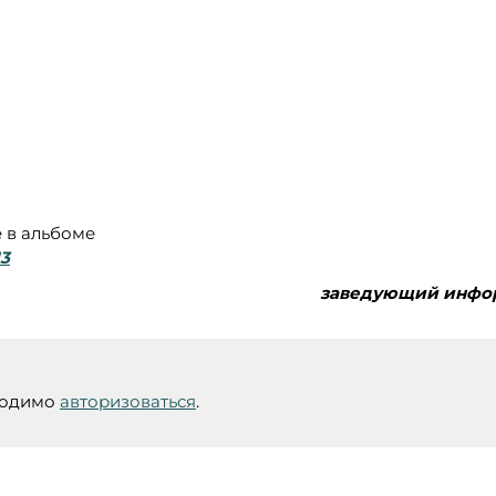
е в альбоме
13
ведующий информационно-ма
ходимо
авторизоваться
.