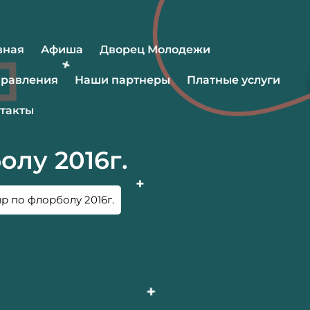
вная
Афиша
Дворец Молодежи
равления
Наши партнеры
Платные услуги
такты
олу 2016г.
р по флорболу 2016г.